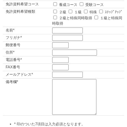
免許資料希望コース
養成コース
受験コース
免許資料希望種類
２級
１級
特殊
ｽﾃｯﾌﾟｱｯﾌﾟ
２級と特殊同時取得
１級と特殊同
時取得
名前*
フリガナ*
郵便番号
住所*
電話番号*
FAX番号
メールアドレス*
備考欄*
* 印のついた7項目は入力必須となります。