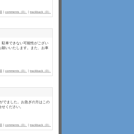
類
｜
comments（0）
｜
trackback（0）
、駐車できない可能性がござい
お願いいたします。また、お車
類
｜
comments（0）
｜
trackback（0）
きがでました。お急ぎの方はこの
合せください。
類
｜
comments（0）
｜
trackback（0）