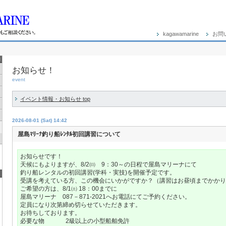
kagawamarine
お問
お知らせ！
event
イベント情報・お知らせ top
2026-08-01 (Sat) 14:42
屋島ﾏﾘｰﾅ釣り船ﾚﾝﾀﾙ初回講習について
お知らせです！
天候にもよりますが、8/2㈰ 9：30～の日程で屋島マリーナにて
釣り船レンタルの初回講習(学科・実技)を開催予定です。
受講を考えている方、この機会にいかがですか？（講習はお昼頃までかかり
ご希望の方は、8/1㈯ 18：00までに
屋島マリーナ 087－871-2021へお電話にてご予約ください。
定員になり次第締め切らせていただきます。
お待ちしております。
必要な物 2級以上の小型船舶免許