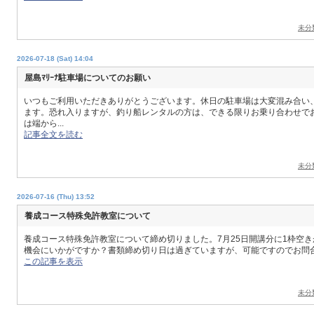
未分
2026-07-18 (Sat) 14:04
屋島ﾏﾘｰﾅ駐車場についてのお願い
いつもご利用いただきありがとうございます。休日の駐車場は大変混み合い
ます。恐れ入りますが、釣り船レンタルの方は、できる限りお乗り合わせで
は端から...
記事全文を読む
未分
2026-07-16 (Thu) 13:52
養成コース特殊免許教室について
養成コース特殊免許教室について締め切りました。7月25日開講分に1枠空
機会にいかがですか？書類締め切り日は過ぎていますが、可能ですのでお問
この記事を表示
未分