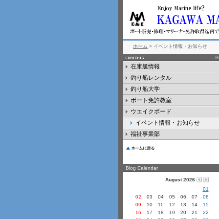
ホーム
> イベント情報・お知らせ
在庫艇情報
釣り船レンタル
釣り船大学
ボート免許教室
ウエイクボード
イベント情報・お知らせ
福祉事業部
Blog Calendar
August 2026
01
02
03
04
05
06
07
08
09
10
11
12
13
14
15
16
17
18
19
20
21
22