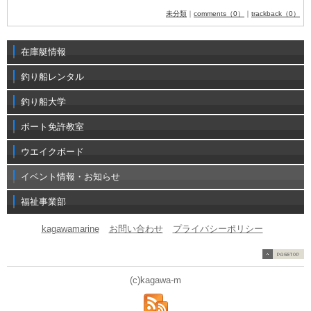
未分類
｜
comments（0）
｜
trackback（0）
在庫艇情報
釣り船レンタル
釣り船大学
ボート免許教室
ウエイクボード
イベント情報・お知らせ
福祉事業部
kagawamarine
お問い合わせ
プライバシーポリシー
(c)kagawa-m