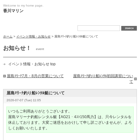
Welcome to my home page.
香川マリン
ホーム
>
イベント情報・お知らせ
> 屋島ﾏﾘｰﾅ釣り船ﾚﾝﾀﾙ艇について
お知らせ！
event
イベント情報・お知らせ top
屋島ﾏﾘｰﾅ7月・8月の営業について
屋島ﾏﾘｰﾅ釣り船ﾚﾝﾀﾙ初回講習につい
て
屋島ﾏﾘｰﾅ釣り船ﾚﾝﾀﾙ艇について
2026-07-07 (Tue) 11:05
いつもご利用ありがとうございます。
屋島マリーナ釣船レンタル艇【AG21・4ｽﾄ150馬力】は、只今レンタルを
休止しております。大変ご迷惑をおかけして申し訳ございませんが、よろ
しくお願いいたします。