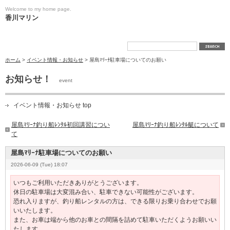
Welcome to my home page.
香川マリン
ホーム
>
イベント情報・お知らせ
> 屋島ﾏﾘｰﾅ駐車場についてのお願い
お知らせ！
event
イベント情報・お知らせ top
屋島ﾏﾘｰﾅ釣り船ﾚﾝﾀﾙ初回講習につい
屋島ﾏﾘｰﾅ釣り船ﾚﾝﾀﾙ艇について
て
屋島ﾏﾘｰﾅ駐車場についてのお願い
2026-06-09 (Tue) 18:07
いつもご利用いただきありがとうございます。
休日の駐車場は大変混み合い、駐車できない可能性がございます。
恐れ入りますが、釣り船レンタルの方は、できる限りお乗り合わせでお願
いいたします。
また、
お車は端から他のお車との間隔を詰めて駐車いただくようお願いい
たします。