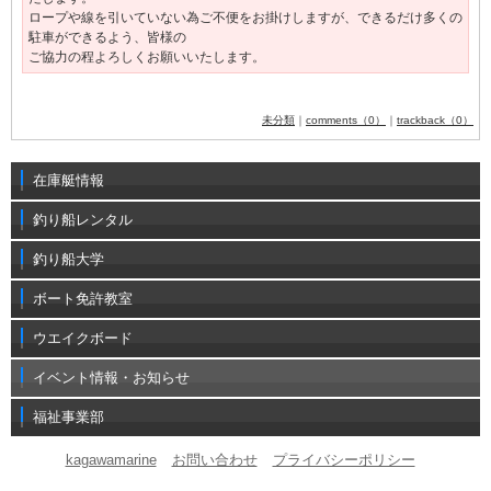
ロープや線を引いていない為ご不便をお掛けしますが、できるだけ多くの
駐車ができるよう、皆様の
ご協力の程よろしくお願いいたします。
未分類
｜
comments（0）
｜
trackback（0）
在庫艇情報
釣り船レンタル
釣り船大学
ボート免許教室
ウエイクボード
イベント情報・お知らせ
福祉事業部
kagawamarine
お問い合わせ
プライバシーポリシー