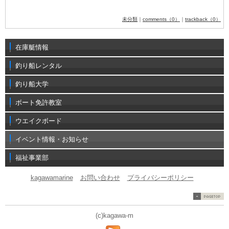
未分類
｜
comments（0）
｜
trackback（0）
在庫艇情報
釣り船レンタル
釣り船大学
ボート免許教室
ウエイクボード
イベント情報・お知らせ
福祉事業部
kagawamarine
お問い合わせ
プライバシーポリシー
(c)kagawa-m