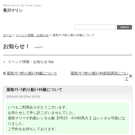
Welcome to my home page.
香川マリン
ホーム
>
イベント情報・お知らせ
> 屋島ﾏﾘｰﾅ釣り船ﾚﾝﾀﾙ艇について
お知らせ！
event
イベント情報・お知らせ top
屋島ﾏﾘｰﾅ釣り船ﾚﾝﾀﾙ艇について
屋島ﾏﾘｰﾅ釣り船ﾚﾝﾀﾙ初回講習につい
て
屋島ﾏﾘｰﾅ釣り船ﾚﾝﾀﾙ艇について
2026-05-28 (Thu) 15:53
いつもご利用ありがとうございます。
お待たせして申し訳ございませんでした。
屋島マリーナ釣船レンタル艇【FR23
・4
ｽﾄ80
馬力 】はレンタル可能にな
りました。
ご予約をお待ちしております。