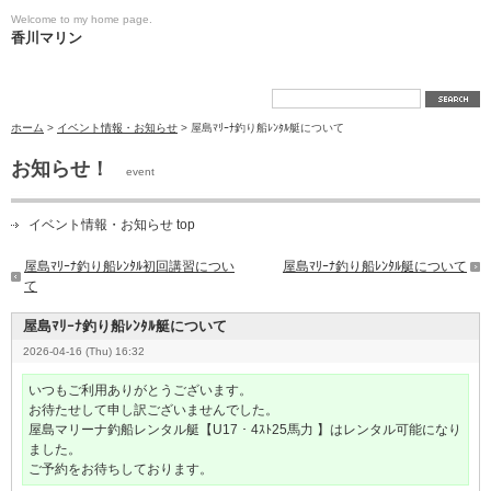
Welcome to my home page.
香川マリン
ホーム
>
イベント情報・お知らせ
> 屋島ﾏﾘｰﾅ釣り船ﾚﾝﾀﾙ艇について
お知らせ！
event
イベント情報・お知らせ top
屋島ﾏﾘｰﾅ釣り船ﾚﾝﾀﾙ初回講習につい
屋島ﾏﾘｰﾅ釣り船ﾚﾝﾀﾙ艇について
て
屋島ﾏﾘｰﾅ釣り船ﾚﾝﾀﾙ艇について
2026-04-16 (Thu) 16:32
いつもご利用ありがとうございます。
お待たせして申し訳ございませんでした。
屋島マリーナ釣船レンタル艇【U17
・4
ｽﾄ25
馬力 】はレンタル可能になり
ました。
ご予約をお待ちしております。