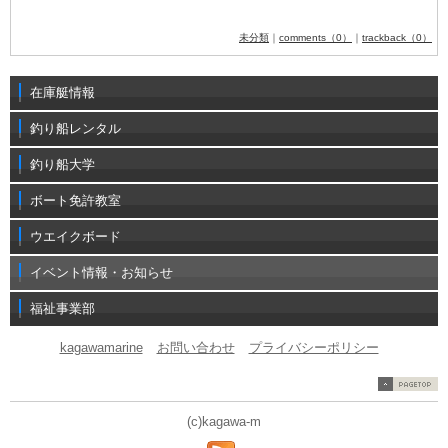
未分類
｜
comments（0）
｜
trackback（0）
在庫艇情報
釣り船レンタル
釣り船大学
ボート免許教室
ウエイクボード
イベント情報・お知らせ
福祉事業部
kagawamarine
お問い合わせ
プライバシーポリシー
(c)kagawa-m