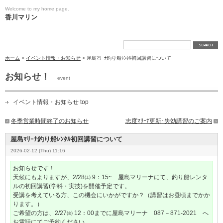
Welcome to my home page.
香川マリン
ホーム
>
イベント情報・お知らせ
> 屋島ﾏﾘｰﾅ釣り船ﾚﾝﾀﾙ初回講習について
お知らせ！
event
イベント情報・お知らせ top
冬季営業時間終了のお知らせ
志度ﾏﾘｰﾅ更新･失効講習のご案内
屋島ﾏﾘｰﾅ釣り船ﾚﾝﾀﾙ初回講習について
2026-02-12 (Thu) 11:16
お知らせです！
天候にもよりますが、2/28㈯ 9：15~ 屋島マリーナにて、釣り船レンタ
ルの初回講習(学科・実技)を開催予定です。
受講を考えている方、この機会にいかがですか？（講習はお昼頃までかか
ります。）
ご希望の方は、2/27㈮ 12：00までに屋島マリーナ 087－871-2021 へ
お電話にてご予約ください。