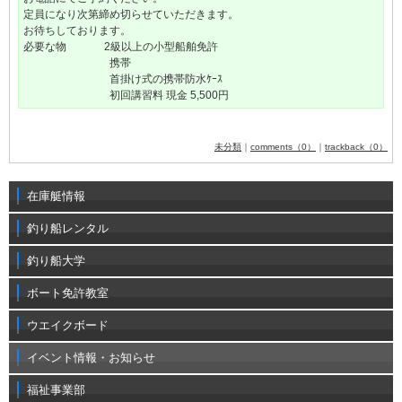
定員になり次第締め切らせていただきます。
お待ちしております。
必要な物 2級以上の小型船舶免許
携帯
首掛け式の携帯防水ｹｰｽ
初回講習料 現金 5,500円
未分類
｜
comments（0）
｜
trackback（0）
在庫艇情報
釣り船レンタル
釣り船大学
ボート免許教室
ウエイクボード
イベント情報・お知らせ
福祉事業部