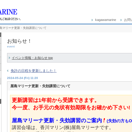
kagawamarine
お問
屋島マリーナ更新・失効講習について
お知らせ！
event
イベント情報・お知らせ top
免許の日程を更新しました！
2024-05-24 (Fri) 11:20
屋島マリーナ更新・失効講習について
更新講習は1年前から受講できます。
今一度、お手元の免状有効期限をお確かめ下さい!
屋島マリーナ更新・失効講習のご案内
(失効の方もO
講習会場は、香川マリン(株)屋島マリーナです。