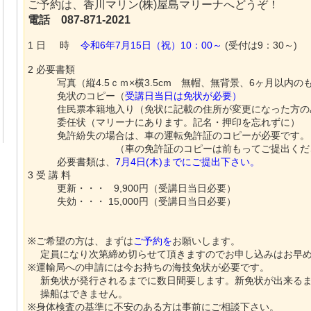
ご予約は、香川マリン(株)屋島マリーナへどうぞ！
電話 087-871-2021
1 日 時
令和6年7月15日（祝）10：00～
(受付は9：30～)
2 必要書類
写真（縦4.5ｃｍ×横3.5cm 無帽、無背景、6ヶ月以内の
免状のコピー（
受講日当日は免状が必要）
1
住民票本籍地入り（免状に記載の住所が変更になった方の
委任状（マリーナにあります。記名・押印を忘れず
免許紛失の場合は、車の運転免許証のコピーが必要です。
（車の免許証のコピーは前もってご提出くださ
必要書類は、
7
月4日(木)までにご提出下さい。
3 受 講 料
更新・・・ 9,900円（受講日当日必要）
失効・・・ 15,000円（受講日当日必要）
※ご希望の方は、まずは
ご予約を
お願いします。
定員になり次第締め切らせて頂きますのでお申し込みはお早
※運輸局への申請には今お持ちの海技免状が必要です。
新免状が発行されるまでに数日間要します。新免状が出来る
操船はできません。
※身体検査の基準に不安のある方は事前にご相談下さい。