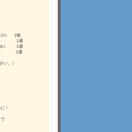
もの） 2枚
通
み） 1通
に） 1通
い。）
めに！
まで