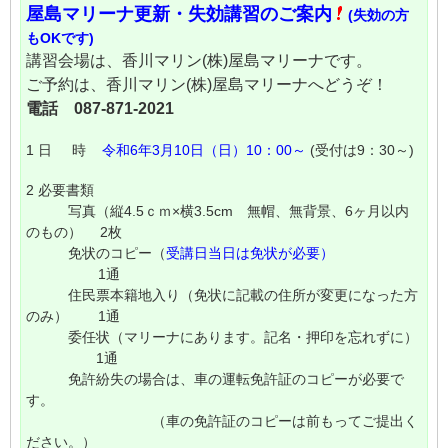
屋島マリーナ更新・失効講習のご案内
(失効の方
もOKです)
講習会場は、香川マリン(株)屋島マリーナです。
ご予約は、香川マリン(株)屋島マリーナへどうぞ！
電話 087-871-2021
1 日 時
令和6年3月10日（日）10：00～
(受付は9：30～)
2 必要書類
写真（縦4.5ｃｍ×横3.5cm 無帽、無背景、6ヶ月以内
のもの） 2枚
免状のコピー（
受講日当日は免状が必要）
1通
住民票本籍地入り（免状に記載の住所が変更になった方
のみ） 1通
委任状（マリーナにあります。記名・押印を忘れずに）
1通
免許紛失の場合は、車の運転免許証のコピーが必要で
す。
（車の免許証のコピーは前もってご提出く
ださい。）