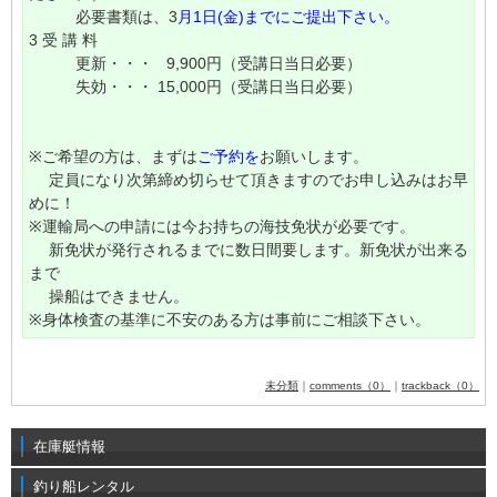
必要書類は、3
月1日(金)までにご提出下さい。
3 受 講 料
更新・・・ 9,900円（受講日当日必要）
失効・・・ 15,000円（受講日当日必要）
※ご希望の方は、まずは
ご予約を
お願いします。
定員になり次第締め切らせて頂きますのでお申し込みはお早
めに！
※運輸局への申請には今お持ちの海技免状が必要です。
新免状が発行されるまでに数日間要します。新免状が出来る
まで
操船はできません。
※身体検査の基準に不安のある方は事前にご相談下さい。
未分類
｜
comments（0）
｜
trackback（0）
在庫艇情報
釣り船レンタル