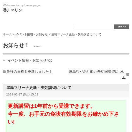
Welcome to my home page.
香川マリン
ホーム
>
イベント情報・お知らせ
> 屋島マリーナ更新・失効講習について
お知らせ！
event
イベント情報・お知らせ top
免許の日程を更新しました！
屋島ﾏﾘｰﾅ釣り船ﾚﾝﾀﾙ初回講習につい
て
屋島マリーナ更新・失効講習について
2024-02-17 (Sat) 15:52
更新講習は1年前から受講できます。
今一度、お手元の免状有効期限をお確かめ下さ
い!