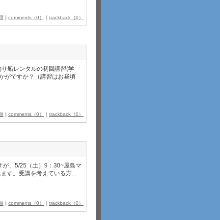
類
｜
comments（0）
｜
trackback（0）
釣り船レンタルの初回講習(学
いかがですか？（講習はお昼頃
類
｜
comments（0）
｜
trackback（0）
5/25（土）9：30~屋島マ
す。受講を考えている方...
類
｜
comments（0）
｜
trackback（0）