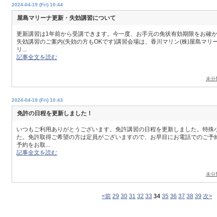
2024-04-19 (Fri) 10:44
屋島マリーナ更新・失効講習について
更新講習は1年前から受講できます。今一度、お手元の免状有効期限をお確か
失効講習のご案内(失効の方もOKです)講習会場は、香川マリン(株)屋島マ
リ...
記事全文を読む
未分
2024-04-19 (Fri) 10:43
免許の日程を更新しました！
いつもご利用ありがとうございます。免許講習の日程を更新しました。特殊
た。免許取得ご希望の方は定員がございますので、お早目にお電話でのご予
予約をお取...
記事全文を読む
未分
<前
29
30
31
32
33
34
35
36
37
38
39
次>