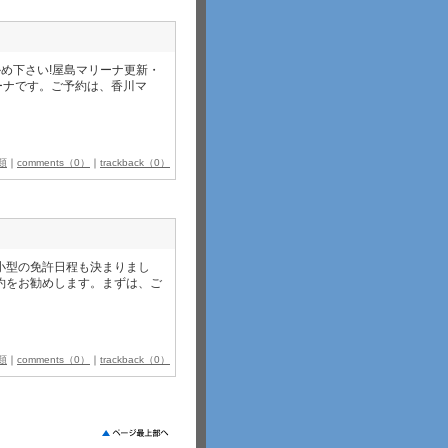
め下さい!屋島マリーナ更新・
リーナです。ご予約は、香川マ
類
｜
comments（0）
｜
trackback（0）
小型の免許日程も決まりまし
約をお勧めします。まずは、ご
類
｜
comments（0）
｜
trackback（0）