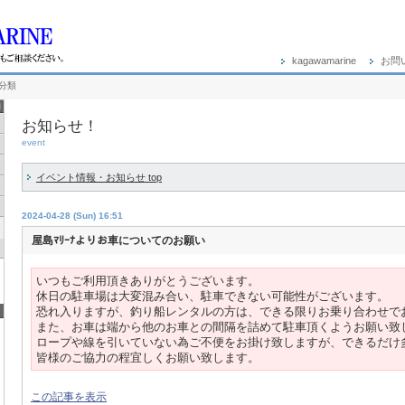
kagawamarine
お問
未分類
お知らせ！
event
イベント情報・お知らせ top
2024-04-28 (Sun) 16:51
屋島ﾏﾘｰﾅよりお車についてのお願い
いつもご利用頂きありがとうございます。
休日の駐車場は大変混み合い、駐車できない可能性がございます。
恐れ入りますが、釣り船レンタルの方は、できる限りお乗り合わせで
また、
お車は端から他のお車との間隔を詰めて駐車頂くようお願い致
ロープや線を引いていない為ご不便をお掛け致しますが、できるだけ
皆様のご協力の程宜しくお願い致します。
この記事を表示